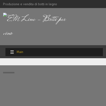
Produzione e vendita di botti in legno
Main
Menu
Home
Prodotti
Altro
Listino dei prezzi