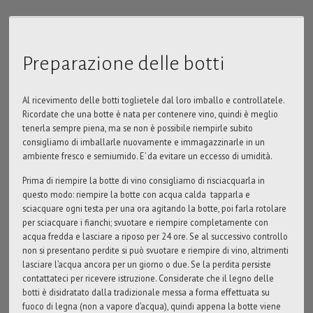
Tabella misure
Galleria
Preparazione delle botti
Contatto
Al ricevimento delle botti toglietele dal loro imballo e controllatele.
Ricordate che una botte è nata per contenere vino, quindi è meglio
tenerla sempre piena, ma se non è possibile riempirle subito
consigliamo di imballarle nuovamente e immagazzinarle in un
ambiente fresco e semiumido. E’ da evitare un eccesso di umidità.
Prima di riempire la botte di vino consigliamo di risciacquarla in
questo modo: riempire la botte con acqua calda tapparla e
sciacquare ogni testa per una ora agitando la botte, poi farla rotolare
per sciacquare i fianchi; svuotare e riempire completamente con
acqua fredda e lasciare a riposo per 24 ore. Se al successivo controllo
non si presentano perdite si può svuotare e riempire di vino, altrimenti
lasciare l’acqua ancora per un giorno o due. Se la perdita persiste
contattateci per ricevere istruzione. Considerate che il legno delle
botti è disidratato dalla tradizionale messa a forma effettuata su
fuoco di legna (non a vapore d’acqua), quindi appena la botte viene