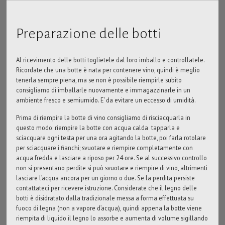
Galleria
Preparazione delle botti
Contatto
Al ricevimento delle botti toglietele dal loro imballo e controllatele.
Ricordate che una botte è nata per contenere vino, quindi è meglio
tenerla sempre piena, ma se non è possibile riempirle subito
consigliamo di imballarle nuovamente e immagazzinarle in un
ambiente fresco e semiumido. E’ da evitare un eccesso di umidità.
Prima di riempire la botte di vino consigliamo di risciacquarla in
questo modo: riempire la botte con acqua calda tapparla e
sciacquare ogni testa per una ora agitando la botte, poi farla rotolare
per sciacquare i fianchi; svuotare e riempire completamente con
acqua fredda e lasciare a riposo per 24 ore. Se al successivo controllo
non si presentano perdite si può svuotare e riempire di vino, altrimenti
lasciare l’acqua ancora per un giorno o due. Se la perdita persiste
contattateci per ricevere istruzione. Considerate che il legno delle
botti è disidratato dalla tradizionale messa a forma effettuata su
fuoco di legna (non a vapore d’acqua), quindi appena la botte viene
riempita di liquido il legno lo assorbe e aumenta di volume sigillando