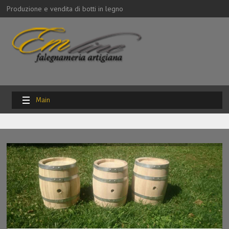
Produzione e vendita di botti in legno
Main
Menu
Home
Prodotti
Altro
Listino dei prezzi
Tabella misure