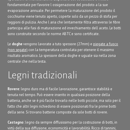
fondamentale per favorire l ossigenazione del prodoto a la sue
evaporazione annuale. Per permetere la maturazione del prodoto il
cocchiume viene tenuto aperto, coperte solo da un pezzo di stofa per
raggioni di pulizia. Anche l aria che lentamente filtra attraverso le fibre
partecipa alle fasi di maturazione ed invechiamento dell aceto. Le botti
sono construite secondo le norme ABTC e sono certificate.
Le
doghe
vengono lavorate a tuto spessore (27mm) e
piegate a fuoco
(non segate)
con la temperatura controlata per otenere il massimo
risultato aromatico. Lo spessore della doghe e uguale sia nella zona
centrale che nella testa.
Legni tradizionali
Rovere:
legno duro ma di facile lavorazione, garantisce stabilità e
tenuta nel tempo. Può essere inserito in qualsiasi posizione della
batteria, anche se è più facile trovarlo nelle botti piccole, ma solo per il
fatto che altri legni richiedono di essere posizionati fra le prime botti
della serie. Si trovano batterie composte da sole botti di rovere.
Castagno:
legno da sempre diffusissimo per la costruzione di botti, in
virtù della sua diffusione, economicità e lavorabilità. Ricco di tannini,