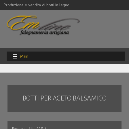
Produzione e vendita di botti in legno
Main
Menu
Home
Prodotti
Altro
BOTTI PER ACETO BALSAMICO
Listino dei prezzi
Tabella misure
Rovere da 3 lt – 110 lt