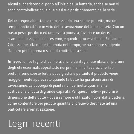
alcuni suggeriscono di porlo all’inizio della batteria, anche se non vi
sono controindicazioni a qualsiasi suo posizionamento nella serie.
Gelso:
Legno abbastanza raro, essendo una specie protetta, ma un
tempo molto diffuso in virtù della lavorazione del baco da seta. Con un
basso peso specifoco ed unelevata porosità, favorisce un deciso
scambio di ossigeno con l’esterno, e quindi i processi di acetificazione.
Ciò, assieme alla modesta tenuta nel tempo, ne ha sempre suggerito
l’utilizzo per la prima o seconda botte della serie.
Ginepro:
unico legno di conifera, anche da stagionato rilascia i profumi
degli olii essenziali. Soprattutto nei primi anni di lavorazione, tali
profumi sono spesso forti e poco graditi, e pertanto il prodotto viene
maggiormente apprezzato quando la botte ha già alcuni anni di
lavorazione. La tipologia di pianta non permette quasi mai la
costruzione di botti di grande capacità. Per questi motivi – profumi e
dimensione della botte – quasi sempre è utilizzato “fuori” dalla batteria,
come contenitore per piccole quantità di prelievo destinate ad una
particolare aromatizzazione.
Legni recenti